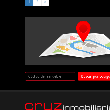
1
2
»