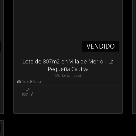
VENDIDO
Lote de 807m2 en Villa de Merlo - La
Pequeña Cautiva
Merlo (San Luis)
Fotos
Mapa
2
807 m