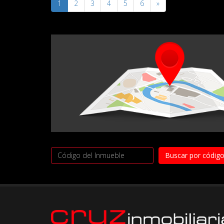
1
2
3
4
5
6
»