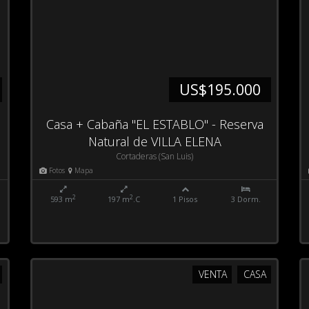
US$195.000
S
Casa + Cabaña "EL ESTABLO" - Reserva
Natural de VILLA ELENA
Cortaderas (San Luis)
Fotos
Mapa
2
2
593 m
197 m
.C
1 Pisos
3 Dorm.
VENTA
CASA