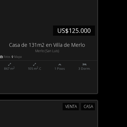
US$125.000
Casa de 131m2 en Villa de Merlo
Merlo (San Luis)
Fotos
Mapa
2
2
867 m
105 m
.C
1 Pisos
3 Dorm.
VENTA
CASA