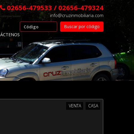
02656-479533 / 02656-479324
info@cruzinmobiliaria.com
ÁCTENOS
VENTA
CASA