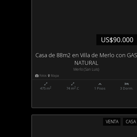
US$90.000
Casa de 88m2 en Villa de Merlo con GA
NATURAL
Merlo (San Luis)
Fotos
Mapa
2
2
475 m
74 m
.C
1 Pisos
3 Dorm.
VENTA
CASA