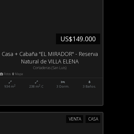
US$149.000
Casa + Cabaña "EL MIRADOR" - Reserva
Natural de VILLA ELENA
Cortaderas (San Luis)
Fotos
Mapa
2
2
934 m
238 m
.C
3 Dorm.
3 Baños.
VENTA
CASA