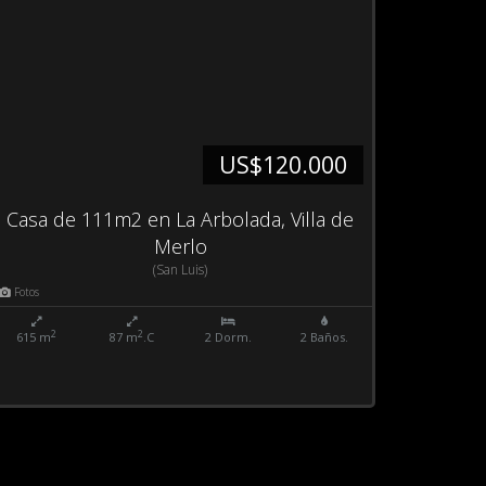
US$120.000
Casa de 111m2 en La Arbolada, Villa de
Merlo
(San Luis)
Fotos
2
2
615 m
87 m
.C
2 Dorm.
2 Baños.