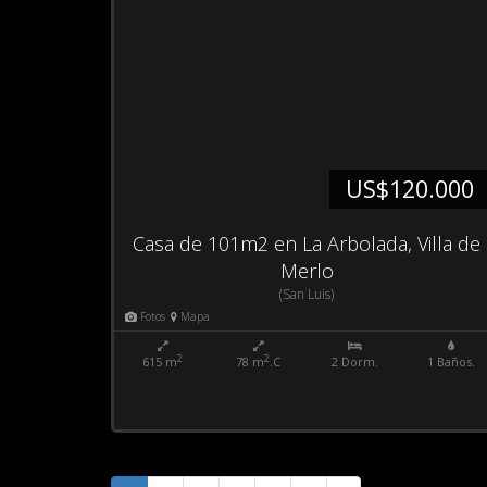
US$120.000
Casa de 101m2 en La Arbolada, Villa de
Merlo
(San Luis)
Fotos
Mapa
2
2
615 m
78 m
.C
2 Dorm.
1 Baños.