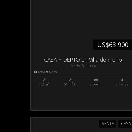
US$63.900
CASA + DEPTO en Villa de merlo
Merlo (San Luis)
Fotos
Mapa
2
2
352 m
51 m
.C
2 Dorm.
2 Baños.
VENTA
CASA