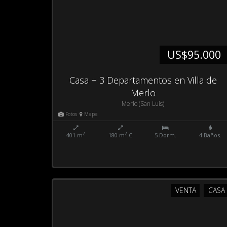
US$95.000
Casa + 3 Departamentos en Villa de
Merlo
Merlo (San Luis)
Fotos
Mapa
2
2
401 m
180 m
.C
5 Dorm.
4 Baños.
VENTA
CASA