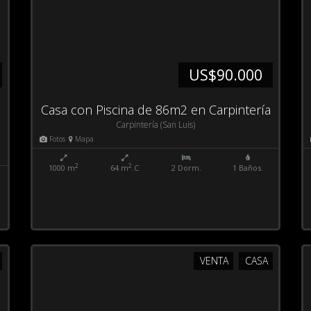
US$90.000
Casa con Piscina de 86m2 en Carpintería
Carpintería (San Luis)
Fotos
Mapa
2
2
1000 m
64 m
.C
2 Dorm.
1 Baños.
VENTA
CASA