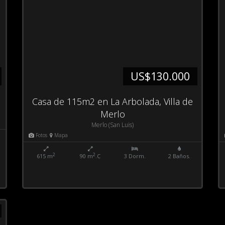
US$130.000
Casa de 115m2 en La Arbolada, Villa de
Merlo
Merlo (San Luis)
Fotos
Mapa
2
2
615 m
90 m
.C
3 Dorm.
2 Baños.