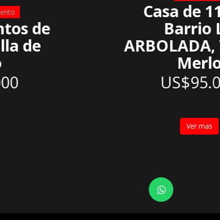
Casa de 110m2
Barrio LA
ARBOLADA, Villa de
Merlo
US$95.000
Ver mas