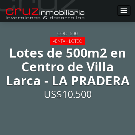
Togg
navi
COD: 600
VENTA - LOTEO
Lotes de 500m2 en
Centro de Villa
Larca - LA PRADERA
US$10.500