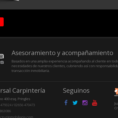
Asesoramiento y acompañamiento
Basados en una amplia experiencia acompañando al cliente en todos
necesidades de nuestros clientes, cubriendo así con responsabilid
transacción inmobiliaria.
rsal Carpintería
Seguinos
o 400 esq. Pringles
Ju
 479324
/
02656 470473
Cr
863086
cruzinmobiliaria.com