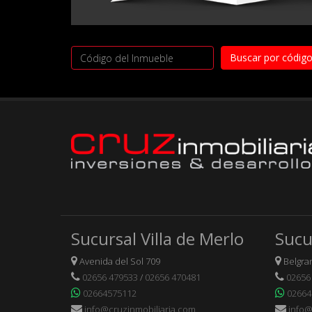
Sucursal Villa de Merlo
Sucu
Avenida del Sol 709
Belgran
02656 479533
/
02656 470481
02656
02664575112
02664
info@cruzinmobiliaria.com
info@