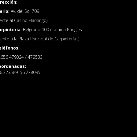
irección:
erlo:
Av. del Sol 709
rente al Casino Flamingo)
arpintería:
Belgrano 400 esquina Pringles
rente a la Plaza Principal de Carpintería. )
eléfonos:
2656 479324 / 479533
oordenadas:
6.323589, 56.278095