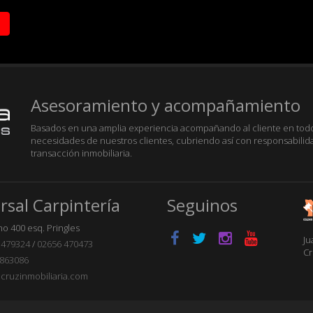
Asesoramiento y acompañamiento
Basados en una amplia experiencia acompañando al cliente en todos
necesidades de nuestros clientes, cubriendo así con responsabilid
transacción inmobiliaria.
rsal Carpintería
Seguinos
o 400 esq. Pringles
Ju
 479324
/
02656 470473
Cr
863086
cruzinmobiliaria.com