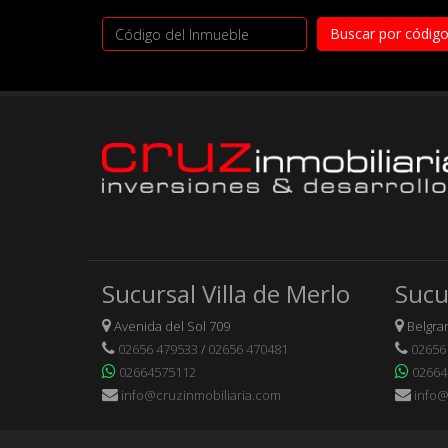
Sucursal Villa de Merlo
Sucu
Avenida del Sol 709
Belgran
02656 479533
/
02656 470481
02656
02664575112
02664
info@cruzinmobiliaria.com
info@