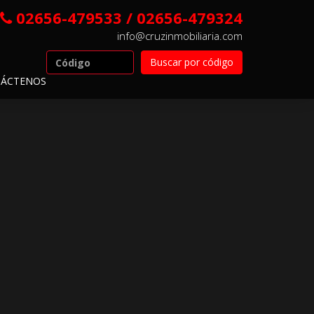
02656-479533 / 02656-479324
info@cruzinmobiliaria.com
ÁCTENOS