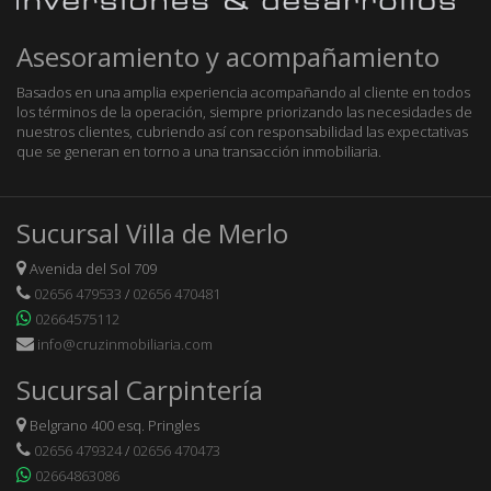
Asesoramiento y acompañamiento
Basados en una amplia experiencia acompañando al cliente en todos
los términos de la operación, siempre priorizando las necesidades de
nuestros clientes, cubriendo así con responsabilidad las expectativas
que se generan en torno a una transacción inmobiliaria.
Sucursal Villa de Merlo
Avenida del Sol 709
02656 479533
/
02656 470481
02664575112
info@cruzinmobiliaria.com
Sucursal Carpintería
Belgrano 400 esq. Pringles
02656 479324
/
02656 470473
02664863086