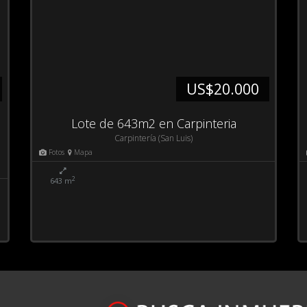
US$20.000
Lote de 643m2 en Carpinteria
Carpintería (San Luis)
Fotos
Mapa
2
643 m