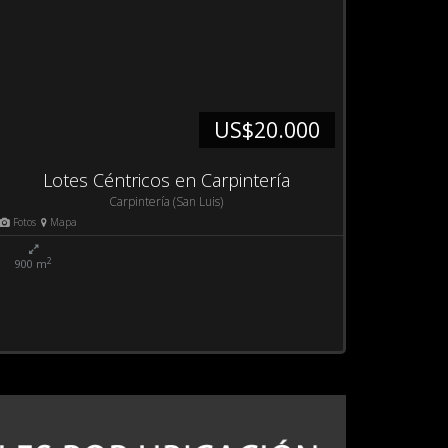
US$20.000
Lotes Céntricos en Carpintería
Carpintería (San Luis)
Fotos
Mapa
2
900 m