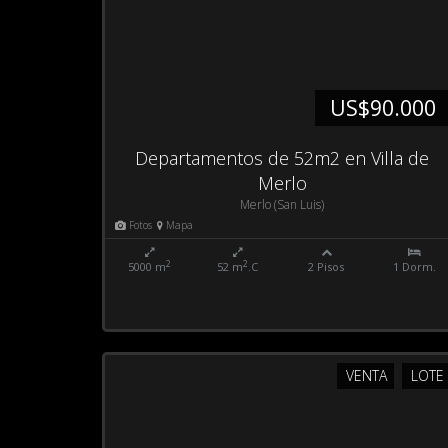
US$90.000
Departamentos de 52m2 en Villa de
Merlo
Merlo (San Luis)
Fotos
Mapa
2
2
5000 m
52 m
.C
2 Pisos
1 Dorm.
VENTA
LOTE