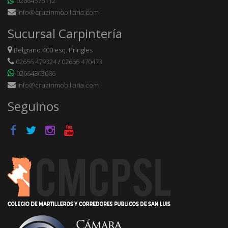
02664575112
info@cruzinmobiliaria.com
Sucursal Carpintería
Belgrano 400 esq. Pringles
02656 479324
/
02656 470473
02664863086
info@cruzinmobiliaria.com
Seguinos