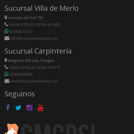
Sucursal Villa de Merlo
Avenida del Sol 709
02656 479533
/
02656 470481
02664575112
info@cruzinmobiliaria.com
Sucursal Carpintería
Belgrano 400 esq. Pringles
02656 479324
/
02656 470473
02664863086
info@cruzinmobiliaria.com
Seguinos