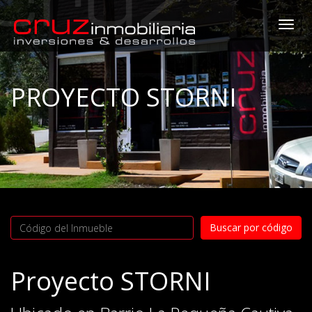
Togg
navi
PROYECTO STORNI
Proyecto STORNI