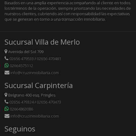
Basados en una amplia experiencia acompañando al cliente en todos
los términos de la operación, siempre priorizando las necesidades de
nuestros clientes, cubriendo así con responsabilidad las expectativas
que se generan en torno a una transacción inmobiliaria.
Sucursal Villa de Merlo
Avenida del Sol 709
02656 479533
/
02656 470481
02664575112
info@cruzinmobiliaria.com
Sucursal Carpintería
Belgrano 400 esq. Pringles
02656 479324
/
02656 470473
02664863086
info@cruzinmobiliaria.com
Seguinos