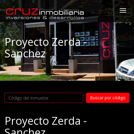
Togg
navi
Proyecto Zerda -
Sanchez
Proyecto Zerda -
Sanchez