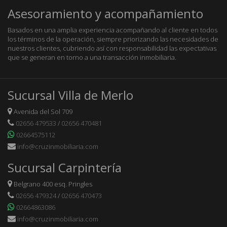
Asesoramiento y acompañamiento
Basados en una amplia experiencia acompañando al cliente en todos
los términos de la operación, siempre priorizando las necesidades de
nuestros clientes, cubriendo así con responsabilidad las expectativas
que se generan en torno a una transacción inmobiliaria.
Sucursal Villa de Merlo
Avenida del Sol 709
02656 479533
/
02656 470481
02664575112
info@cruzinmobiliaria.com
Sucursal Carpintería
Belgrano 400 esq. Pringles
02656 479324
/
02656 470473
02664863086
info@cruzinmobiliaria.com