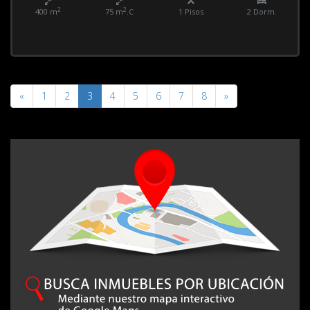
2
2
400 m
75 m
.C
1 Pisos
2 Dorm.
«
1
2
3
4
5
6
7
8
»