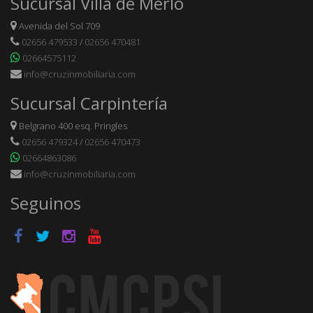
Sucursal Villa de Merlo
Avenida del Sol 709
02656 479533
/
02656 470481
02664575112
info@cruzinmobiliaria.com
Sucursal Carpintería
Belgrano 400 esq. Pringles
02656 479324
/
02656 470473
02664863086
info@cruzinmobiliaria.com
Seguinos