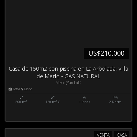
US$210.000
Casa de 150m2 con piscina en La Arbolada, Villa
de Merlo - GAS NATURAL
Merlo (San Luis)
Fotos
Mapa
2
2
800 m
150 m
.C
1 Pisos
2 Dorm.
VENTA
CASA