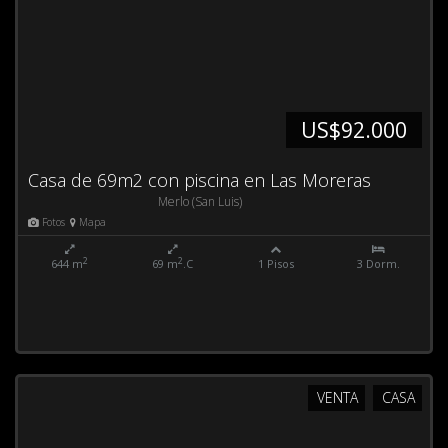
US$92.000
Casa de 69m2 con piscina en Las Moreras
Merlo (San Luis)
Fotos
Mapa
2
2
644 m
69 m
.C
1 Pisos
3 Dorm.
VENTA
CASA