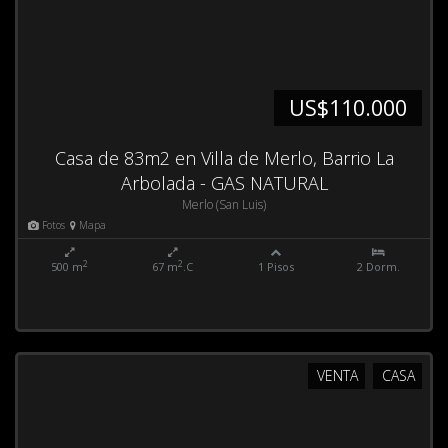
US$110.000
Casa de 83m2 en Villa de Merlo, Barrio La
Arbolada - GAS NATURAL
Merlo (San Luis)
Fotos
Mapa
2
2
500 m
67 m
.C
1 Pisos
2 Dorm.
VENTA
CASA