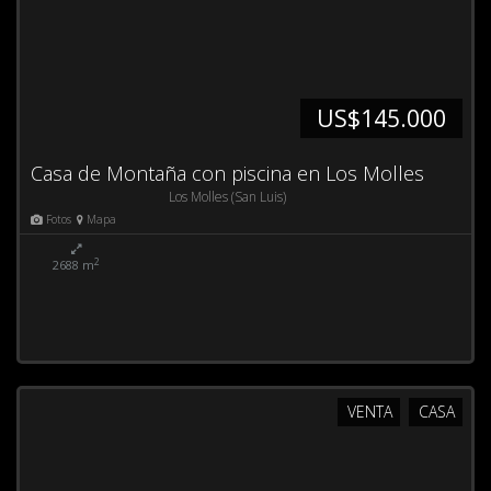
US$145.000
Casa de Montaña con piscina en Los Molles
Los Molles (San Luis)
Fotos
Mapa
2
2688 m
VENTA
CASA