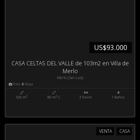
US$93.000
CASA CELTAS DEL VALLE de 103m2 en Villa de
Merlo
Merlo (San Luis)
Fotos
Mapa
2
2
536 m
80 m
.C
3 Dorm.
1 Baños.
VENTA
CASA