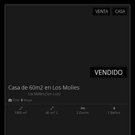
VENTA
CASA
VENDIDO
Casa de 60m2 en Los Molles
Los Molles (San Luis)
Fotos
Mapa
2
2
1500 m
60 m
.C
2 Dorm.
1 Baños.