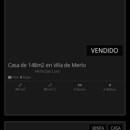
VENDIDO
Casa de 148m2 en Villa de Merlo
Merlo (San Luis)
Fotos
Mapa
2
2
700 m
89 m
.C
2 Dorm.
2 Baños.
VENTA
CASA