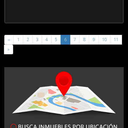
«
1
2
3
4
5
6
7
8
9
10
11
»