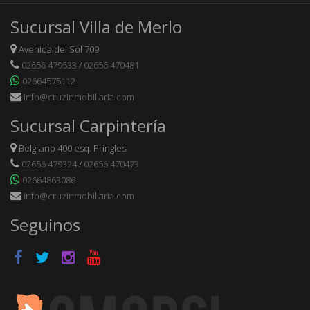
Sucursal Villa de Merlo
Avenida del Sol 709
02656 479533
/
02656 470481
02664575112
info@cruzinmobiliaria.com
Sucursal Carpintería
Belgrano 400 esq. Pringles
02656 479324
/
02656 470473
02664863086
info@cruzinmobiliaria.com
Seguinos