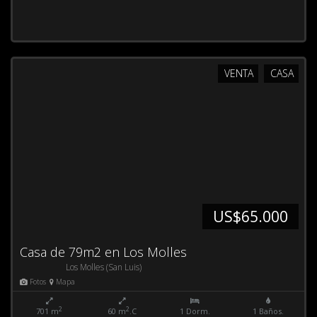
VENTA
CASA
US$65.000
Casa de 79m2 en Los Molles
Los Molles (San Luis)
Fotos
Mapa
2
2
701 m
60 m
.C
1 Dorm.
1 Baños.