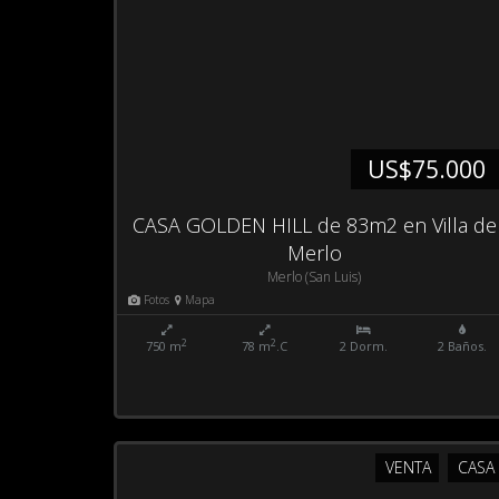
US$75.000
CASA GOLDEN HILL de 83m2 en Villa de
Merlo
Merlo (San Luis)
Fotos
Mapa
2
2
750 m
78 m
.C
2 Dorm.
2 Baños.
VENTA
CASA