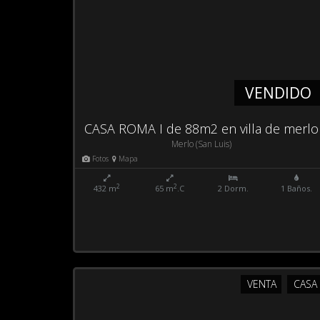
VENDIDO
CASA ROMA I de 88m2 en villa de merlo
Merlo (San Luis)
Fotos
Mapa
2
2
432 m
65 m
.C
2 Dorm.
1 Baños.
VENTA
CASA