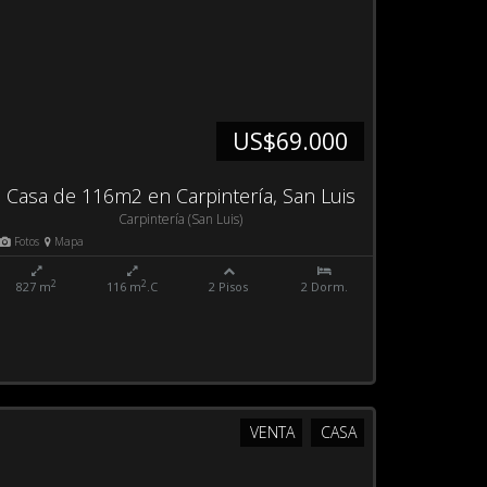
US$69.000
Casa de 116m2 en Carpintería, San Luis
Carpintería (San Luis)
Fotos
Mapa
2
2
827 m
116 m
.C
2 Pisos
2 Dorm.
VENTA
CASA