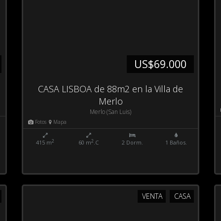
US$69.000
CASA LISBOA de 88m2 en la Villa de
Merlo
Merlo (San Luis)
Fotos
Mapa
2
2
415 m
60 m
.C
2 Dorm.
1 Baños.
VENTA
CASA