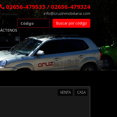
02656-479533 / 02656-479324
info@cruzinmobiliaria.com
ÁCTENOS
VENTA
CASA