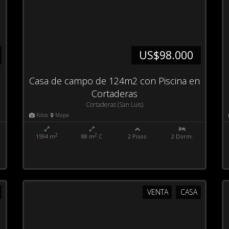
US$98.000
Casa de campo de 124m2 con Piscina en
Cortaderas
Cortaderas (San Luis)
Fotos
Mapa
2
2
1594 m
88 m
.C
2 Pisos
2 Dorm.
VENTA
CASA