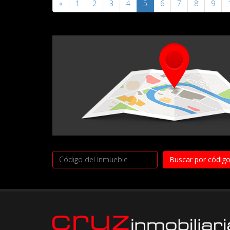
«
1
2
3
4
5
6
7
8
9