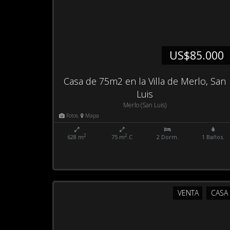
US$85.000
Casa de 75m2 en la Villa de Merlo, San
Luis
Merlo (San Luis)
Fotos
Mapa
2
2
628 m
75 m
.C
2 Dorm.
1 Baños.
VENTA
CASA