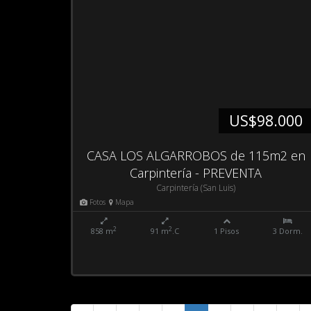
US$98.000
CASA LOS ALGARROBOS de 115m2 en
Carpintería - PREVENTA
Carpintería (San Luis)
Fotos
Mapa
2
2
858 m
91 m
.C
1 Pisos
3 Dorm.