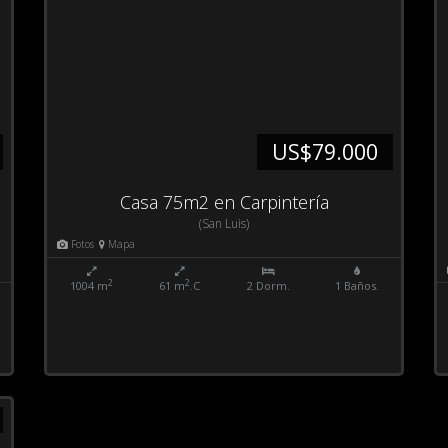
US$79.000
Casa 75m2 en Carpintería
(San Luis)
Fotos
Mapa
2
2
1004 m
61 m
.C
2 Dorm.
1 Baños.