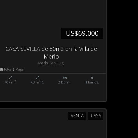
US$69.000
CASA SEVILLA de 80m2 en la Villa de
Merlo
Merlo (San Luis)
Fotos
Mapa
2
2
407 m
63 m
.C
2 Dorm.
1 Baños.
VENTA
CASA