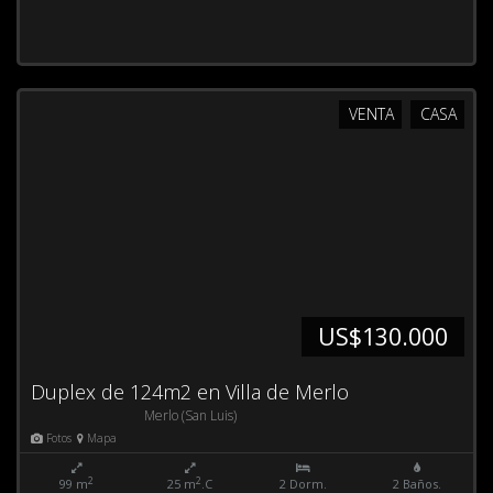
VENTA
CASA
US$130.000
Duplex de 124m2 en Villa de Merlo
Merlo (San Luis)
Fotos
Mapa
2
2
99 m
25 m
.C
2 Dorm.
2 Baños.