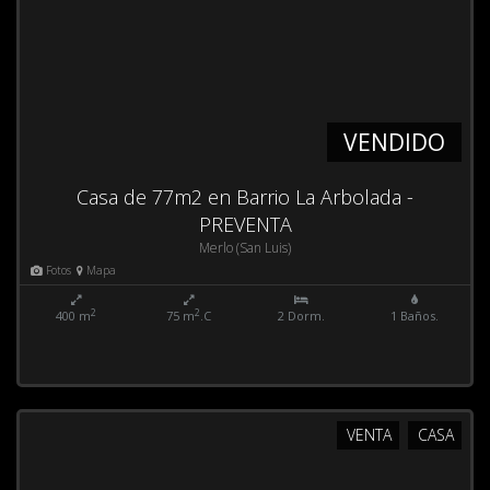
VENDIDO
Casa de 77m2 en Barrio La Arbolada -
PREVENTA
Merlo (San Luis)
Fotos
Mapa
2
2
400 m
75 m
.C
2 Dorm.
1 Baños.
VENTA
CASA