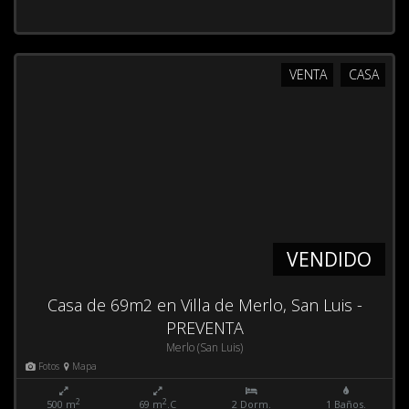
VENTA
CASA
VENDIDO
Casa de 69m2 en Villa de Merlo, San Luis -
PREVENTA
Merlo (San Luis)
Fotos
Mapa
2
2
500 m
69 m
.C
2 Dorm.
1 Baños.