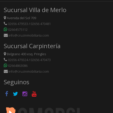
Sucursal Villa de Merlo
Avenida del Sol 709
02656 479533
/
02656 470481
02664575112
info@cruzinmobiliaria.com
Sucursal Carpintería
Belgrano 400 esq. Pringles
02656 479324
/
02656 470473
02664863086
info@cruzinmobiliaria.com
Seguinos