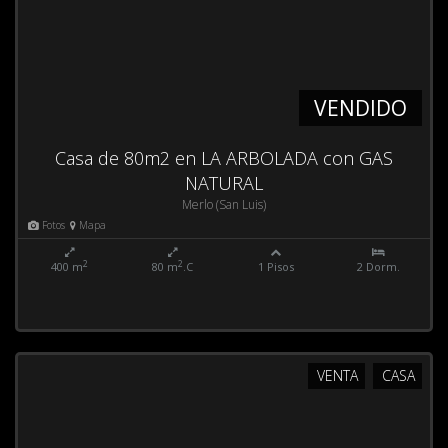
VENDIDO
Casa de 80m2 en LA ARBOLADA con GAS
NATURAL
Merlo (San Luis)
Fotos
Mapa
2
2
400 m
80 m
.C
1 Pisos
2 Dorm.
VENTA
CASA