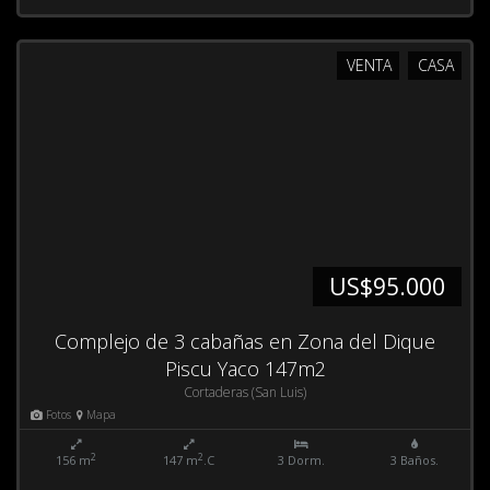
VENTA
CASA
US$95.000
Complejo de 3 cabañas en Zona del Dique
Piscu Yaco 147m2
Cortaderas (San Luis)
Fotos
Mapa
2
2
156 m
147 m
.C
3 Dorm.
3 Baños.